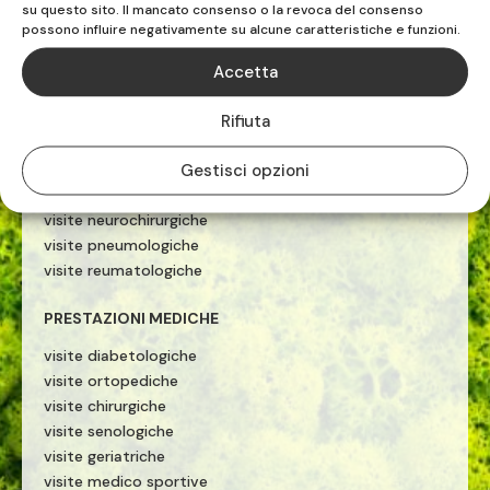
PRESTAZIONI MEDICHE
su questo sito. Il mancato consenso o la revoca del consenso
possono influire negativamente su alcune caratteristiche e funzioni.
ecografie
visite cardiologiche
Accetta
visite ginecologiche
visite fisiatriche
Rifiuta
visite allergologiche
Gestisci opzioni
visite neurologiche
visite otorinolaringoiatriche
visite neurochirurgiche
visite pneumologiche
visite reumatologiche
PRESTAZIONI MEDICHE
visite diabetologiche
visite ortopediche
visite chirurgiche
visite senologiche
visite geriatriche
visite medico sportive