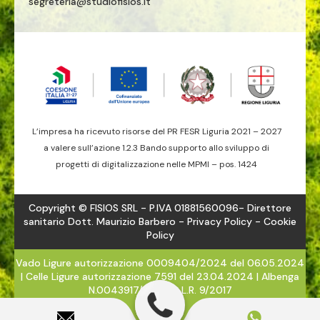
segreteria@studiofisios.it
L’impresa ha ricevuto risorse del PR FESR Liguria 2021 – 2027
a valere sull’azione 1.2.3 Bando supporto allo sviluppo di
progetti di digitalizzazione nelle MPMI – pos. 1424
Copyright © FISIOS SRL - P.IVA 01881560096- Direttore
sanitario Dott. Maurizio Barbero -
Privacy Policy
- Cookie
Policy
Vado Ligure autorizzazione 0009404/2024 del 06.05.2024
| Celle Ligure autorizzazione 7591 del 23.04.2024 | Albenga
N.0043917/2024 - L.R. 9/2017