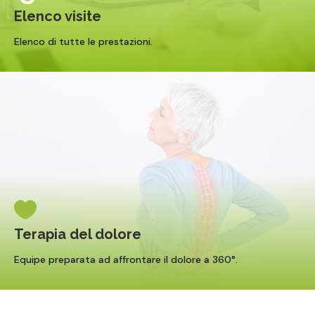
Elenco visite
Elenco di tutte le prestazioni.

Terapia del dolore
Equipe preparata ad affrontare il dolore a 360°.