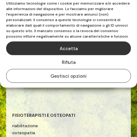
Utilizziamo tecnologie come i cookie per memorizzare e/o accedere
alle informazioni del dispositivo. Lo facciamo per migliorare
l'esperienza di navigazione e per mostrare annunci (non)
personalizzati. Il consenso a queste tecnologie ci consentirà di
elaborare dati quali il comportamento di navigazione o gli ID univoci
su questo sito. Il mancato consenso o la revoca del consenso
possono influire negativamente su alcune caratteristiche e funzioni.
FISIOS
Accetta
ALBENGA | VADO LIGURE | CELLE LIGURE
Rifiuta
Gestisci opzioni
TEL. 019.883516

FISIOTERAPISTI E OSTEOPATI
riabilitazione
osteopatia