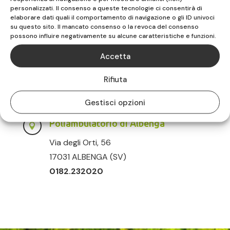
Largo Giolitti, 14
personalizzati. Il consenso a queste tecnologie ci consentirà di
17015 CELLE LIGURE (SV)
elaborare dati quali il comportamento di navigazione o gli ID univoci
su questo sito. Il mancato consenso o la revoca del consenso
019.4503330
possono influire negativamente su alcune caratteristiche e funzioni.
Poliambulatorio di Vado Ligure

Accetta
Via Sabazia, 30
Rifiuta
17047 VADO LIGURE (SV)
019.883516
Gestisci opzioni
Poliambulatorio di Albenga

Via degli Orti, 56
17031 ALBENGA (SV)
0182.232020