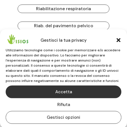
Riabilitazione respiratoria
Riab. del pavimento pelvico
Gestisci la tua privacy
Rieducazione Post. Glo. (RPG)
Utilizziamo tecnologie come i cookie per memorizzare e/o accedere
alle informazioni del dispositivo. Lo facciamo per migliorare
Esercizio terapeutico
l'esperienza di navigazione e per mostrare annunci (non)
personalizzati. Il consenso a queste tecnologie ci consentirà di
elaborare dati quali il comportamento di navigazione o gli ID univoci
su questo sito. Il mancato consenso o la revoca del consenso
possono influire negativamente su alcune caratteristiche e funzioni.
Accetta
Terapia manuale e
Rifiuta
osteopatia
Gestisci opzioni