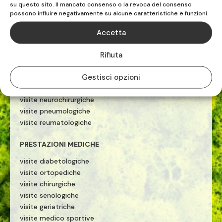
PRESTAZIONI MEDICHE
su questo sito. Il mancato consenso o la revoca del consenso
possono influire negativamente su alcune caratteristiche e funzioni.
ecografie
visite cardiologiche
Accetta
visite ginecologiche
visite fisiatriche
Rifiuta
visite allergologiche
Gestisci opzioni
visite neurologiche
visite otorinolaringoiatriche
visite neurochirurgiche
visite pneumologiche
visite reumatologiche
PRESTAZIONI MEDICHE
visite diabetologiche
visite ortopediche
visite chirurgiche
visite senologiche
visite geriatriche
visite medico sportive