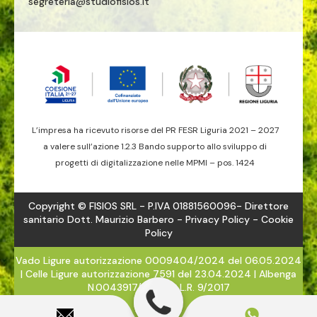
segreteria@studiofisios.it
L’impresa ha ricevuto risorse del PR FESR Liguria 2021 – 2027
a valere sull’azione 1.2.3 Bando supporto allo sviluppo di
progetti di digitalizzazione nelle MPMI – pos. 1424
Copyright © FISIOS SRL - P.IVA 01881560096- Direttore
sanitario Dott. Maurizio Barbero -
Privacy Policy
- Cookie
Policy
Vado Ligure autorizzazione 0009404/2024 del 06.05.2024
| Celle Ligure autorizzazione 7591 del 23.04.2024 | Albenga
N.0043917/2024 - L.R. 9/2017