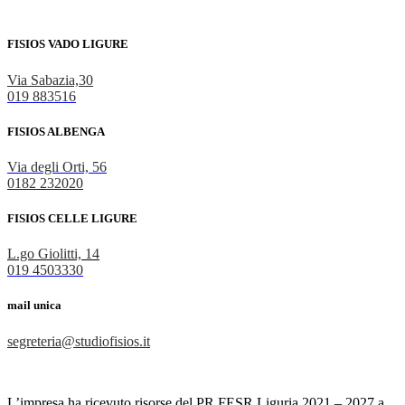
FISIOS VADO LIGURE
Via Sabazia,30
019 883516
FISIOS ALBENGA
Via degli Orti, 56
0182 232020
FISIOS CELLE LIGURE
L.go Giolitti, 14
019 4503330
mail unica
segreteria@studiofisios.it
L’impresa ha ricevuto risorse del PR FESR Liguria 2021 – 2027 a