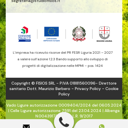
segreteria@studiofisios.it
L’impresa ha ricevuto risorse del PR FESR Liguria 2021 – 2027
a valere sull’azione 1.2.3 Bando supporto allo sviluppo di
progetti di digitalizzazione nelle MPMI – pos. 1424
Copyright © FISIOS SRL - P.IVA 01881560096- Direttore
sanitario Dott. Maurizio Barbero -
Privacy Policy
- Cookie
Policy
Vado Ligure autorizzazione 0009404/2024 del 06.05.2024
| Celle Ligure autorizzazione 7591 del 23.04.2024 | Albenga
N.0043917/2024 - L.R. 9/2017