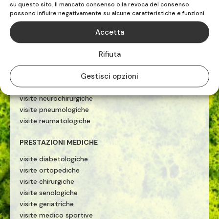
PRESTAZIONI MEDICHE
su questo sito. Il mancato consenso o la revoca del consenso
possono influire negativamente su alcune caratteristiche e funzioni.
ecografie
visite cardiologiche
Accetta
visite ginecologiche
visite fisiatriche
Rifiuta
visite allergologiche
Gestisci opzioni
visite neurologiche
visite otorinolaringoiatriche
visite neurochirurgiche
visite pneumologiche
visite reumatologiche
PRESTAZIONI MEDICHE
visite diabetologiche
visite ortopediche
visite chirurgiche
visite senologiche
visite geriatriche
visite medico sportive