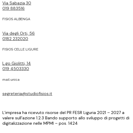
Via Sabazia,30
019 883516
FISIOS ALBENGA
Via degli Orti, 56
0182 232020
FISIOS CELLE LIGURE
L.go Giolitti, 14
019 4503330
mail unica
segreteria@studiofisios.it
L’impresa ha ricevuto risorse del PR FESR Liguria 2021 – 2027 a
valere sull’azione 1.2.3 Bando supporto allo sviluppo di progetti di
digitalizzazione nelle MPMI – pos. 1424
Copyright © FISIOS SRL - P.IVA 01881560096- Direttore sanitario