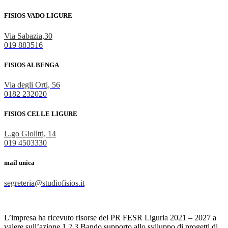
FISIOS VADO LIGURE
Via Sabazia,30
019 883516
FISIOS ALBENGA
Via degli Orti, 56
0182 232020
FISIOS CELLE LIGURE
L.go Giolitti, 14
019 4503330
mail unica
segreteria@studiofisios.it
L’impresa ha ricevuto risorse del PR FESR Liguria 2021 – 2027 a
valere sull’azione 1.2.3 Bando supporto allo sviluppo di progetti di