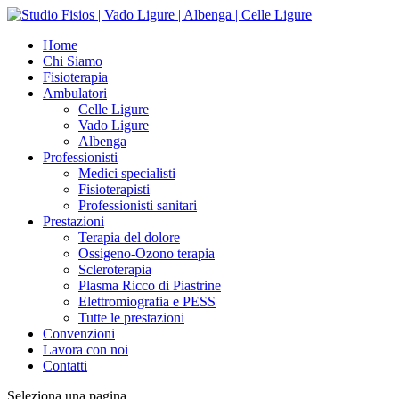
Home
Chi Siamo
Fisioterapia
Ambulatori
Celle Ligure
Vado Ligure
Albenga
Professionisti
Medici specialisti
Fisioterapisti
Professionisti sanitari
Prestazioni
Terapia del dolore
Ossigeno-Ozono terapia
Scleroterapia
Plasma Ricco di Piastrine
Elettromiografia e PESS
Tutte le prestazioni
Convenzioni
Lavora con noi
Contatti
Seleziona una pagina