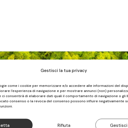
Gestisci la tua privacy
FISIOS
logie come i cookie per memorizzare e/o accedere alle informazioni del disp
iorare l'esperienza di navigazione e per mostrare annunci (non) personalizza
ci consentirà di elaborare dati quali il comportamento di navigazione o gli I
ancato consenso o la revoca del consenso possono influire negativamente s
ALBENGA | VADO LIGURE | CELLE LIGURE
funzioni.
TEL.

etta
Rifiuta
Gestisci
019.883516