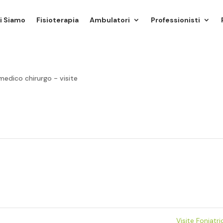
i Siamo
Fisioterapia
Ambulatori
Professionisti
medico chirurgo - visite
Visite Foniatr