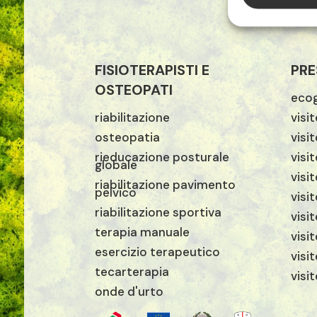
FISIOTERAPISTI E
PRE
OSTEOPATI
ecog
riabilitazione
visi
osteopatia
visi
rieducazione posturale
visit
globale
visi
riabilitazione pavimento
pelvico
visi
riabilitazione sportiva
visi
terapia manuale
visi
esercizio terapeutico
visi
tecarterapia
visi
onde d'urto