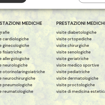
STAZIONI MEDICHE
PRESTAZIONI MEDICH
rafie
visite diabetologiche
te cardiologiche
visite ortopediche
te ginecologiche
visite chirurgiche
e fisiatriche
visite senologiche
te allergologiche
visite geriatriche
te neurologiche
visite medico sportive
te otorinolaringoiatriche
visite pediatriche
te neurochirurgiche
visite dermatologiche
te pneumologiche
visite proctologiche
te reumatologiche
visite di medicina estetic