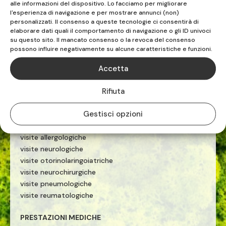
alle informazioni del dispositivo. Lo facciamo per migliorare
riabilitazione sportiva
l'esperienza di navigazione e per mostrare annunci (non)
terapia manuale
personalizzati. Il consenso a queste tecnologie ci consentirà di
esercizio terapeutico
elaborare dati quali il comportamento di navigazione o gli ID univoci
su questo sito. Il mancato consenso o la revoca del consenso
tecarterapia
possono influire negativamente su alcune caratteristiche e funzioni.
onde d'urto
Accetta
PRESTAZIONI MEDICHE
Rifiuta
ecografie
visite cardiologiche
Gestisci opzioni
visite ginecologiche
visite fisiatriche
visite allergologiche
visite neurologiche
visite otorinolaringoiatriche
visite neurochirurgiche
visite pneumologiche
visite reumatologiche
PRESTAZIONI MEDICHE