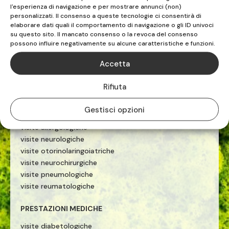
terapia manuale
l'esperienza di navigazione e per mostrare annunci (non)
personalizzati. Il consenso a queste tecnologie ci consentirà di
esercizio terapeutico
elaborare dati quali il comportamento di navigazione o gli ID univoci
tecarterapia
su questo sito. Il mancato consenso o la revoca del consenso
onde d'urto
possono influire negativamente su alcune caratteristiche e funzioni.
PRESTAZIONI MEDICHE
Accetta
ecografie
Rifiuta
visite cardiologiche
visite ginecologiche
Gestisci opzioni
visite fisiatriche
visite allergologiche
visite neurologiche
visite otorinolaringoiatriche
visite neurochirurgiche
visite pneumologiche
visite reumatologiche
PRESTAZIONI MEDICHE
visite diabetologiche