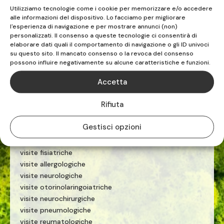
Utilizziamo tecnologie come i cookie per memorizzare e/o accedere
rieducazione posturale globale
alle informazioni del dispositivo. Lo facciamo per migliorare
riabilitazione pavimento pelvico
l'esperienza di navigazione e per mostrare annunci (non)
riabilitazione sportiva
personalizzati. Il consenso a queste tecnologie ci consentirà di
elaborare dati quali il comportamento di navigazione o gli ID univoci
terapia manuale
su questo sito. Il mancato consenso o la revoca del consenso
esercizio terapeutico
possono influire negativamente su alcune caratteristiche e funzioni.
tecarterapia
onde d'urto
Accetta
PRESTAZIONI MEDICHE
Rifiuta
ecografie
Gestisci opzioni
visite cardiologiche
visite ginecologiche
visite fisiatriche
visite allergologiche
visite neurologiche
visite otorinolaringoiatriche
visite neurochirurgiche
visite pneumologiche
visite reumatologiche