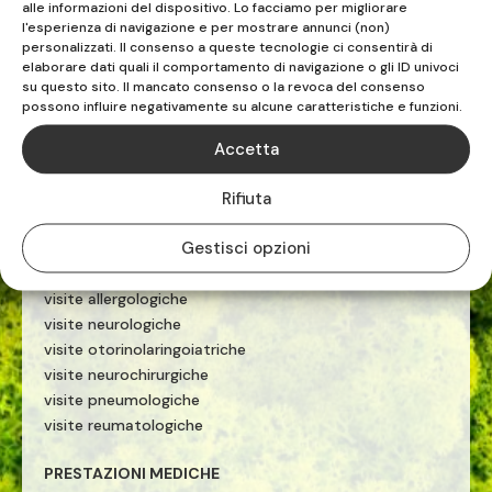
alle informazioni del dispositivo. Lo facciamo per migliorare
riabilitazione sportiva
l'esperienza di navigazione e per mostrare annunci (non)
terapia manuale
personalizzati. Il consenso a queste tecnologie ci consentirà di
esercizio terapeutico
elaborare dati quali il comportamento di navigazione o gli ID univoci
su questo sito. Il mancato consenso o la revoca del consenso
tecarterapia
possono influire negativamente su alcune caratteristiche e funzioni.
onde d'urto
Accetta
PRESTAZIONI MEDICHE
Rifiuta
ecografie
visite cardiologiche
Gestisci opzioni
visite ginecologiche
visite fisiatriche
visite allergologiche
visite neurologiche
visite otorinolaringoiatriche
visite neurochirurgiche
visite pneumologiche
visite reumatologiche
PRESTAZIONI MEDICHE