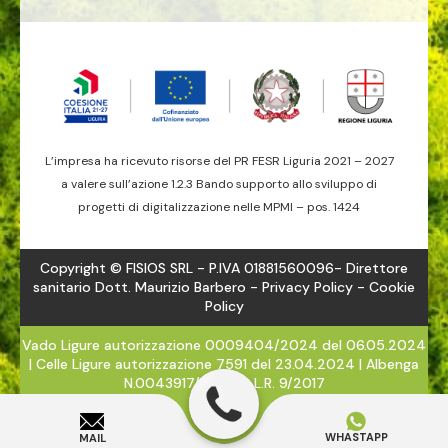
L’impresa ha ricevuto risorse del PR FESR Liguria 2021 – 2027
a valere sull’azione 1.2.3 Bando supporto allo sviluppo di
progetti di digitalizzazione nelle MPMI – pos. 1424
Copyright © FISIOS SRL - P.IVA 01881560096- Direttore
sanitario Dott. Maurizio Barbero -
Privacy Policy
- Cookie
Policy
Vado Ligure autorizzazione 0009404/2024 del 06.05.2024
| Celle Ligure autorizzazione 7591 del 23.04.2024 | Albenga
N.0043917/2024 - L.R. 9/2017
WHASTAPP
MAIL