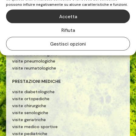
possono influire negativamente su alcune caratteristiche e funzioni.
ecografie
visite cardiologiche
Accetta
visite ginecologiche
visite fisiatriche
Rifiuta
visite allergologiche
visite neurologiche
Gestisci opzioni
visite otorinolaringoiatriche
visite neurochirurgiche
visite pneumologiche
visite reumatologiche
PRESTAZIONI MEDICHE
visite diabetologiche
visite ortopediche
visite chirurgiche
visite senologiche
visite geriatriche
visite medico sportive
visite pediatriche