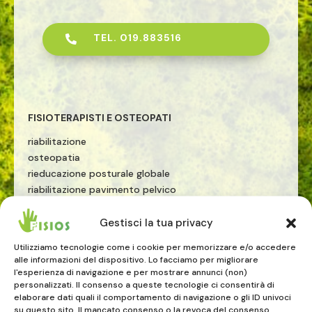
TEL. 019.883516

FISIOTERAPISTI E OSTEOPATI
riabilitazione
osteopatia
rieducazione posturale globale
riabilitazione pavimento pelvico
riabilitazione sportiva
terapia manuale
Gestisci la tua privacy
esercizio terapeutico
Utilizziamo tecnologie come i cookie per memorizzare e/o accedere
tecarterapia
alle informazioni del dispositivo. Lo facciamo per migliorare
onde d'urto
l'esperienza di navigazione e per mostrare annunci (non)
personalizzati. Il consenso a queste tecnologie ci consentirà di
elaborare dati quali il comportamento di navigazione o gli ID univoci
PRESTAZIONI MEDICHE
su questo sito. Il mancato consenso o la revoca del consenso