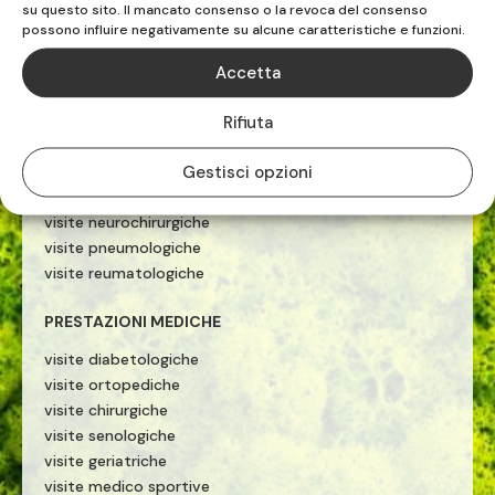
PRESTAZIONI MEDICHE
su questo sito. Il mancato consenso o la revoca del consenso
possono influire negativamente su alcune caratteristiche e funzioni.
ecografie
visite cardiologiche
Accetta
visite ginecologiche
visite fisiatriche
Rifiuta
visite allergologiche
Gestisci opzioni
visite neurologiche
visite otorinolaringoiatriche
visite neurochirurgiche
visite pneumologiche
visite reumatologiche
PRESTAZIONI MEDICHE
visite diabetologiche
visite ortopediche
visite chirurgiche
visite senologiche
visite geriatriche
visite medico sportive