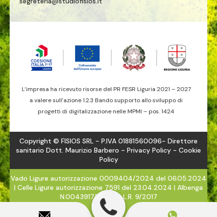
segreteria@studiofisios.it
L’impresa ha ricevuto risorse del PR FESR Liguria 2021 – 2027
a valere sull’azione 1.2.3 Bando supporto allo sviluppo di
progetti di digitalizzazione nelle MPMI – pos. 1424
Copyright © FISIOS SRL - P.IVA 01881560096- Direttore
sanitario Dott. Maurizio Barbero -
Privacy Policy
- Cookie
Policy
Vado Ligure autorizzazione 0009404/2024 del 06.05.2024
| Celle Ligure autorizzazione 7591 del 23.04.2024 | Albenga
N.0043917/2024 - L.R. 9/2017