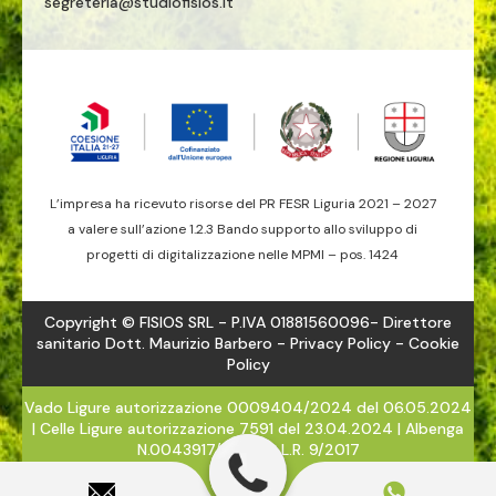
segreteria@studiofisios.it
L’impresa ha ricevuto risorse del PR FESR Liguria 2021 – 2027
a valere sull’azione 1.2.3 Bando supporto allo sviluppo di
progetti di digitalizzazione nelle MPMI – pos. 1424
Copyright © FISIOS SRL - P.IVA 01881560096- Direttore
sanitario Dott. Maurizio Barbero -
Privacy Policy
- Cookie
Policy
Vado Ligure autorizzazione 0009404/2024 del 06.05.2024
| Celle Ligure autorizzazione 7591 del 23.04.2024 | Albenga
N.0043917/2024 - L.R. 9/2017