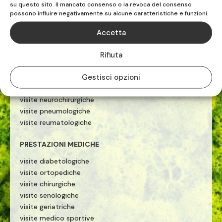
PRESTAZIONI MEDICHE
su questo sito. Il mancato consenso o la revoca del consenso
possono influire negativamente su alcune caratteristiche e funzioni.
ecografie
visite cardiologiche
Accetta
visite ginecologiche
visite fisiatriche
Rifiuta
visite allergologiche
Gestisci opzioni
visite neurologiche
visite otorinolaringoiatriche
visite neurochirurgiche
visite pneumologiche
visite reumatologiche
PRESTAZIONI MEDICHE
visite diabetologiche
visite ortopediche
visite chirurgiche
visite senologiche
visite geriatriche
visite medico sportive