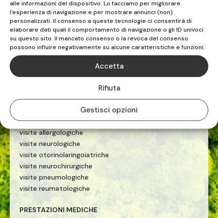
alle informazioni del dispositivo. Lo facciamo per migliorare
riabilitazione sportiva
l'esperienza di navigazione e per mostrare annunci (non)
terapia manuale
personalizzati. Il consenso a queste tecnologie ci consentirà di
esercizio terapeutico
elaborare dati quali il comportamento di navigazione o gli ID univoci
su questo sito. Il mancato consenso o la revoca del consenso
tecarterapia
possono influire negativamente su alcune caratteristiche e funzioni.
onde d'urto
Accetta
PRESTAZIONI MEDICHE
Rifiuta
ecografie
visite cardiologiche
Gestisci opzioni
visite ginecologiche
visite fisiatriche
visite allergologiche
visite neurologiche
visite otorinolaringoiatriche
visite neurochirurgiche
visite pneumologiche
visite reumatologiche
PRESTAZIONI MEDICHE