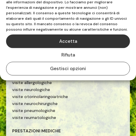
alle informazioni del dispositivo. Lo facciamo per migliorare
riabilitazione sportiva
l'esperienza di navigazione e per mostrare annunci (non)
terapia manuale
personalizzati. Il consenso a queste tecnologie ci consentirà di
esercizio terapeutico
elaborare dati quali il comportamento di navigazione o gli ID univoci
su questo sito. Il mancato consenso o la revoca del consenso
tecarterapia
possono influire negativamente su alcune caratteristiche e funzioni.
onde d'urto
Accetta
PRESTAZIONI MEDICHE
Rifiuta
ecografie
visite cardiologiche
Gestisci opzioni
visite ginecologiche
visite fisiatriche
visite allergologiche
visite neurologiche
visite otorinolaringoiatriche
visite neurochirurgiche
visite pneumologiche
visite reumatologiche
PRESTAZIONI MEDICHE