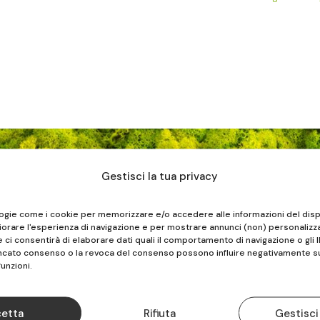
Gestisci la tua privacy
FISIOS
logie come i cookie per memorizzare e/o accedere alle informazioni del disp
iorare l'esperienza di navigazione e per mostrare annunci (non) personalizza
ci consentirà di elaborare dati quali il comportamento di navigazione o gli I
ancato consenso o la revoca del consenso possono influire negativamente s
ALBENGA | VADO LIGURE | CELLE LIGURE
funzioni.
TEL.

etta
Rifiuta
Gestisci
019.883516