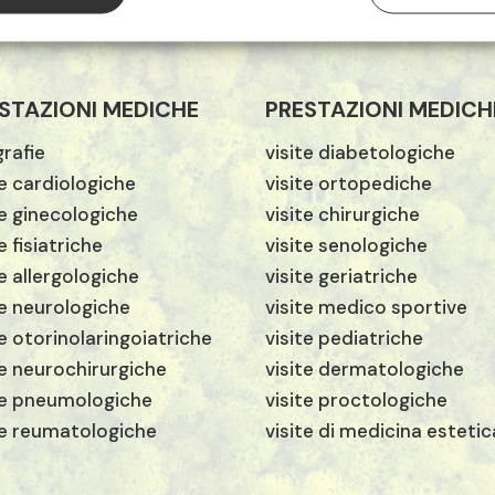
STAZIONI MEDICHE
PRESTAZIONI MEDICH
rafie
visite diabetologiche
te cardiologiche
visite ortopediche
te ginecologiche
visite chirurgiche
e fisiatriche
visite senologiche
te allergologiche
visite geriatriche
te neurologiche
visite medico sportive
te otorinolaringoiatriche
visite pediatriche
te neurochirurgiche
visite dermatologiche
te pneumologiche
visite proctologiche
te reumatologiche
visite di medicina estetic