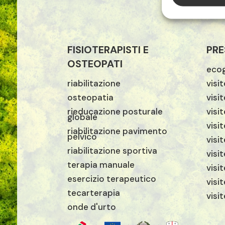
FISIOTERAPISTI E
PRE
OSTEOPATI
ecog
riabilitazione
visi
osteopatia
visi
rieducazione posturale
visit
globale
visi
riabilitazione pavimento
pelvico
visi
riabilitazione sportiva
visi
terapia manuale
visi
esercizio terapeutico
visi
tecarterapia
visi
onde d'urto