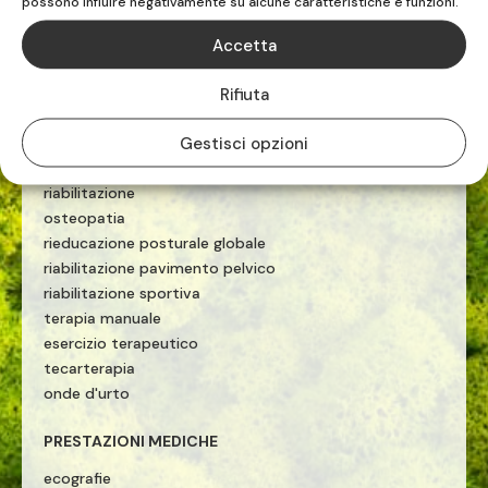
possono influire negativamente su alcune caratteristiche e funzioni.
TEL. 019.883516

Accetta
Rifiuta
Gestisci opzioni
FISIOTERAPISTI E OSTEOPATI
riabilitazione
osteopatia
rieducazione posturale globale
riabilitazione pavimento pelvico
riabilitazione sportiva
terapia manuale
esercizio terapeutico
tecarterapia
onde d'urto
PRESTAZIONI MEDICHE
ecografie