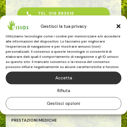
TEL. 019.883516

Gestisci la tua privacy
Utilizziamo tecnologie come i cookie per memorizzare e/o accedere
alle informazioni del dispositivo. Lo facciamo per migliorare
FISIOTERAPISTI E OSTEOPATI
l'esperienza di navigazione e per mostrare annunci (non)
personalizzati. Il consenso a queste tecnologie ci consentirà di
riabilitazione
elaborare dati quali il comportamento di navigazione o gli ID univoci
su questo sito. Il mancato consenso o la revoca del consenso
osteopatia
possono influire negativamente su alcune caratteristiche e funzioni.
rieducazione posturale globale
riabilitazione pavimento pelvico
Accetta
riabilitazione sportiva
terapia manuale
Rifiuta
esercizio terapeutico
tecarterapia
Gestisci opzioni
onde d'urto
PRESTAZIONI MEDICHE