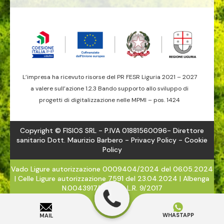
L’impresa ha ricevuto risorse del PR FESR Liguria 2021 – 2027
a valere sull’azione 1.2.3 Bando supporto allo sviluppo di
progetti di digitalizzazione nelle MPMI – pos. 1424
Copyright © FISIOS SRL - P.IVA 01881560096- Direttore
sanitario Dott. Maurizio Barbero -
Privacy Policy
- Cookie
Policy
Vado Ligure autorizzazione 0009404/2024 del 06.05.2024
| Celle Ligure autorizzazione 7591 del 23.04.2024 | Albenga
N.0043917/2024 - L.R. 9/2017
WHASTAPP
MAIL