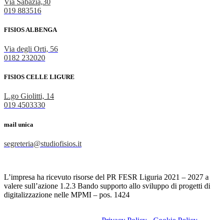
Via Sabazia,30
019 883516
FISIOS ALBENGA
Via degli Orti, 56
0182 232020
FISIOS CELLE LIGURE
L.go Giolitti, 14
019 4503330
mail unica
segreteria@studiofisios.it
L’impresa ha ricevuto risorse del PR FESR Liguria 2021 – 2027 a
valere sull’azione 1.2.3 Bando supporto allo sviluppo di progetti di
digitalizzazione nelle MPMI – pos. 1424
Copyright © FISIOS SRL - P.IVA 01881560096- Direttore sanitario