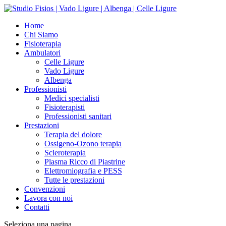
Home
Chi Siamo
Fisioterapia
Ambulatori
Celle Ligure
Vado Ligure
Albenga
Professionisti
Medici specialisti
Fisioterapisti
Professionisti sanitari
Prestazioni
Terapia del dolore
Ossigeno-Ozono terapia
Scleroterapia
Plasma Ricco di Piastrine
Elettromiografia e PESS
Tutte le prestazioni
Convenzioni
Lavora con noi
Contatti
Seleziona una pagina