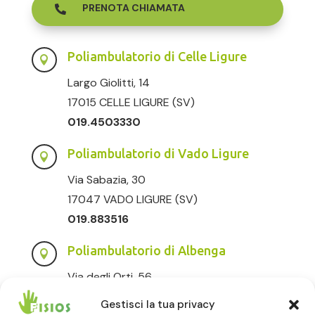
PRENOTA CHIAMATA

Poliambulatorio di Celle Ligure

Largo Giolitti, 14
17015 CELLE LIGURE (SV)
019.4503330
Poliambulatorio di Vado Ligure

Via Sabazia, 30
17047 VADO LIGURE (SV)
019.883516
Poliambulatorio di Albenga

Via degli Orti, 56
17031 ALBENGA (SV)
Gestisci la tua privacy