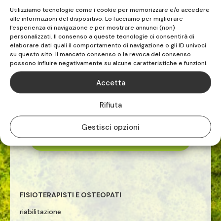
0182.232020
Utilizziamo tecnologie come i cookie per memorizzare e/o accedere
alle informazioni del dispositivo. Lo facciamo per migliorare
l'esperienza di navigazione e per mostrare annunci (non)
personalizzati. Il consenso a queste tecnologie ci consentirà di
elaborare dati quali il comportamento di navigazione o gli ID univoci
su questo sito. Il mancato consenso o la revoca del consenso
possono influire negativamente su alcune caratteristiche e funzioni.
Accetta
FISIOS
Rifiuta
ALBENGA | VADO LIGURE | CELLE LIGURE
Gestisci opzioni
TEL. 019.883516

FISIOTERAPISTI E OSTEOPATI
riabilitazione