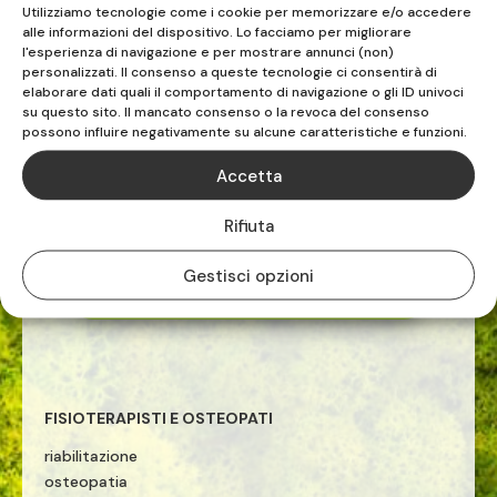
Utilizziamo tecnologie come i cookie per memorizzare e/o accedere
alle informazioni del dispositivo. Lo facciamo per migliorare
l'esperienza di navigazione e per mostrare annunci (non)
personalizzati. Il consenso a queste tecnologie ci consentirà di
elaborare dati quali il comportamento di navigazione o gli ID univoci
su questo sito. Il mancato consenso o la revoca del consenso
possono influire negativamente su alcune caratteristiche e funzioni.
FISIOS
Accetta
ALBENGA | VADO LIGURE | CELLE LIGURE
Rifiuta
Gestisci opzioni
TEL. 019.883516

FISIOTERAPISTI E OSTEOPATI
riabilitazione
osteopatia