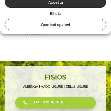
Accetta
Poliambulatorio di Albenga

Rifiuta
Via degli Orti, 56
Gestisci opzioni
17031 ALBENGA (SV)
0182.232020
FISIOS
ALBENGA | VADO LIGURE | CELLE LIGURE
TEL. 019.883516
