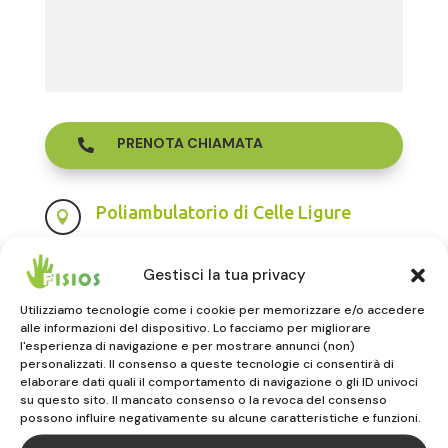
PRENOTA CHIAMATA

Poliambulatorio di Celle Ligure

Largo Giolitti, 14
Gestisci la tua privacy
17015 CELLE LIGURE (SV)
019.4503330
Utilizziamo tecnologie come i cookie per memorizzare e/o accedere
alle informazioni del dispositivo. Lo facciamo per migliorare
l'esperienza di navigazione e per mostrare annunci (non)
Poliambulatorio di Vado Ligure

personalizzati. Il consenso a queste tecnologie ci consentirà di
elaborare dati quali il comportamento di navigazione o gli ID univoci
Via Sabazia, 30
su questo sito. Il mancato consenso o la revoca del consenso
17047 VADO LIGURE (SV)
possono influire negativamente su alcune caratteristiche e funzioni.
019.883516