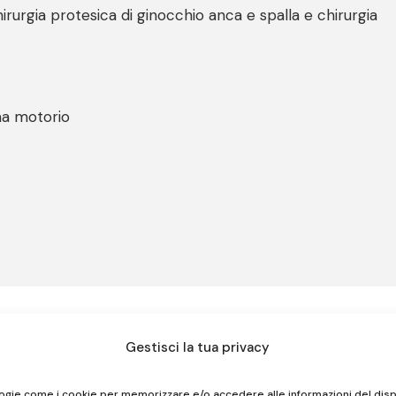
irurgia protesica di ginocchio anca e spalla e chirurgia
ma motorio
Gestisci la tua privacy
logie come i cookie per memorizzare e/o accedere alle informazioni del disp