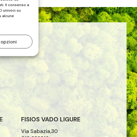
ti. Il consenso a
D univoci su
u alcune
 opzioni
E
FISIOS VADO LIGURE
Via Sabazia,30