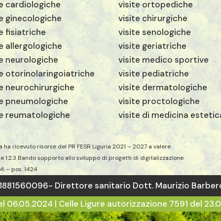
te cardiologiche
visite ortopediche
te ginecologiche
visite chirurgiche
e fisiatriche
visite senologiche
te allergologiche
visite geriatriche
te neurologiche
visite medico sportive
te otorinolaringoiatriche
visite pediatriche
te neurochirurgiche
visite dermatologiche
te pneumologiche
visite proctologiche
te reumatologiche
visite di medicina estetic
a ha ricevuto risorse del PR FESR Liguria 2021 – 2027 a valere
ne 1.2.3 Bando supporto allo sviluppo di progetti di digitalizzazione
MI – pos. 1424
01881560096- Direttore sanitario Dott. Maurizio Barber
06.05.2024 | Celle Ligure autorizzazione 7591 del 23.0