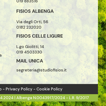
019 883516
FISIOS ALBENGA
Via degli Orti, 56
0182 232020
FISIOS CELLE LIGURE
L.go Giolitti, 14
019 4503330
a
MAIL UNICA
segreteria@studiofisios.it
o -
Privacy Policy
- Cookie Policy
4.2024 | Albenga N.0043917/2024 - L.R. 9/2017