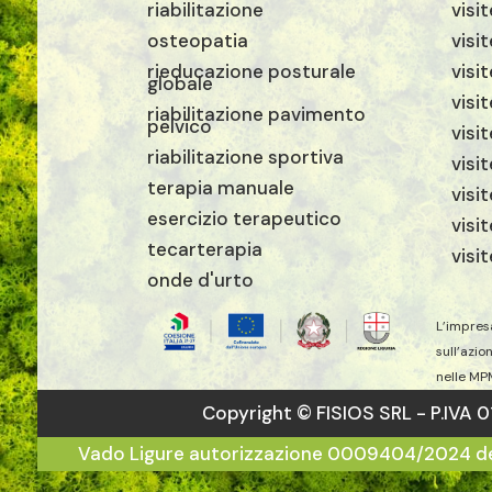
riabilitazione
visi
osteopatia
visi
rieducazione posturale
visit
globale
visi
riabilitazione pavimento
pelvico
visi
riabilitazione sportiva
visi
terapia manuale
visi
esercizio terapeutico
visi
tecarterapia
visi
onde d'urto
L’impres
sull’azio
nelle MP
Copyright © FISIOS SRL - P.IVA 
Vado Ligure autorizzazione 0009404/2024 del 