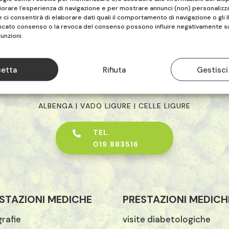
iorare l'esperienza di navigazione e per mostrare annunci (non) personalizza
ci consentirà di elaborare dati quali il comportamento di navigazione o gli I
ancato consenso o la revoca del consenso possono influire negativamente s
funzioni.
FISIOS
etta
Rifiuta
Gestisci
ALBENGA | VADO LIGURE | CELLE LIGURE
TEL.

019.883516
STAZIONI MEDICHE
PRESTAZIONI MEDICH
rafie
visite diabetologiche