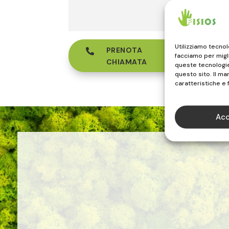
Utilizziamo tecno
PRENOTA

facciamo per migl
CHIAMATA
queste tecnologie 
questo sito. Il m
caratteristiche e 
Acc