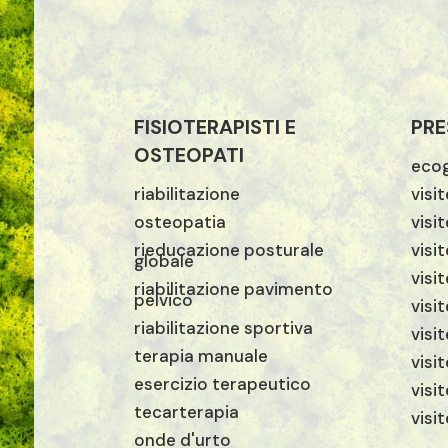
FISIOTERAPISTI E
PRE
OSTEOPATI
ecog
riabilitazione
visi
osteopatia
visi
rieducazione posturale
visit
globale
visi
riabilitazione pavimento
pelvico
visi
riabilitazione sportiva
visi
terapia manuale
visi
esercizio terapeutico
visi
tecarterapia
visi
onde d'urto