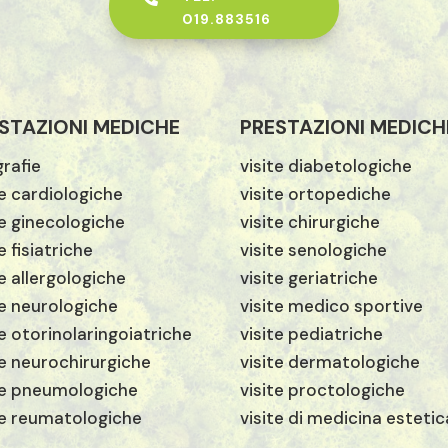
019.883516
STAZIONI MEDICHE
PRESTAZIONI MEDICH
rafie
visite diabetologiche
te cardiologiche
visite ortopediche
te ginecologiche
visite chirurgiche
e fisiatriche
visite senologiche
te allergologiche
visite geriatriche
te neurologiche
visite medico sportive
te otorinolaringoiatriche
visite pediatriche
te neurochirurgiche
visite dermatologiche
te pneumologiche
visite proctologiche
te reumatologiche
visite di medicina estetic