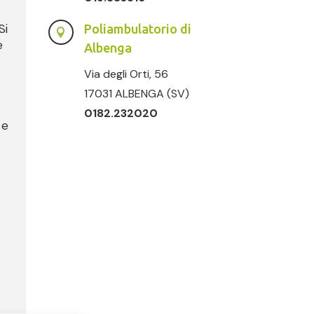
Si
Poliambulatorio di

e
Albenga
Via degli Orti, 56
17031 ALBENGA (SV)
0182.232020
 e