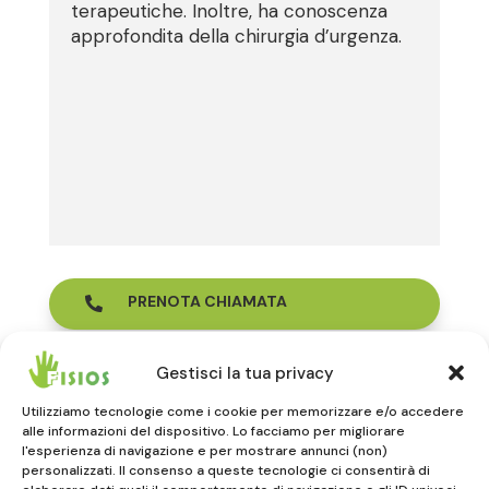
terapeutiche. Inoltre, ha conoscenza
approfondita della chirurgia d’urgenza.
PRENOTA CHIAMATA

Gestisci la tua privacy
Poliambulatorio di Celle Ligure

Utilizziamo tecnologie come i cookie per memorizzare e/o accedere
Largo Giolitti, 14
alle informazioni del dispositivo. Lo facciamo per migliorare
17015 CELLE LIGURE (SV)
l'esperienza di navigazione e per mostrare annunci (non)
personalizzati. Il consenso a queste tecnologie ci consentirà di
019.4503330