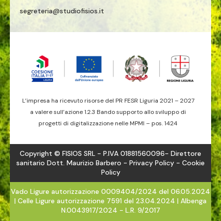
segreteria@studiofisios.it
L’impresa ha ricevuto risorse del PR FESR Liguria 2021 – 2027
a valere sull’azione 1.2.3 Bando supporto allo sviluppo di
progetti di digitalizzazione nelle MPMI – pos. 1424
Copyright © FISIOS SRL - P.IVA 01881560096- Direttore
sanitario Dott. Maurizio Barbero -
Privacy Policy
- Cookie
Policy
Vado Ligure autorizzazione 0009404/2024 del 06.05.2024
| Celle Ligure autorizzazione 7591 del 23.04.2024 | Albenga
N.0043917/2024 - L.R. 9/2017