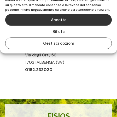
elaborare dati quali il comportamento di navigazione o gli ID univoci
su questo sito. Il mancato consenso o la revoca del consenso
Poliambulatorio di Vado Ligure
possono influire negativamente su alcune caratteristiche e funzioni.

Via Sabazia, 30
Accetta
17047 VADO LIGURE (SV)
Rifiuta
019.883516
Gestisci opzioni
Poliambulatorio di Albenga

Via degli Orti, 56
17031 ALBENGA (SV)
0182.232020
FISIOS