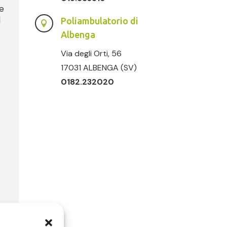
 e
l
Poliambulatorio di

Albenga
Via degli Orti, 56
17031 ALBENGA (SV)
0182.232020