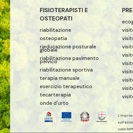
FISIOTERAPISTI E
PRE
OSTEOPATI
ecog
riabilitazione
visi
osteopatia
visi
rieducazione posturale
visit
globale
visi
riabilitazione pavimento
pelvico
visi
riabilitazione sportiva
visi
terapia manuale
visi
esercizio terapeutico
visi
tecarterapia
visi
onde d'urto
L’impres
sull’azio
nelle MP