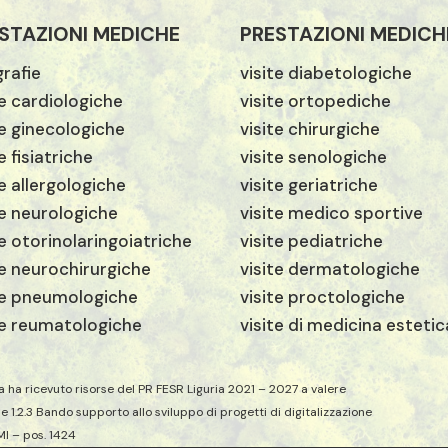
STAZIONI MEDICHE
PRESTAZIONI MEDICH
rafie
visite diabetologiche
te cardiologiche
visite ortopediche
te ginecologiche
visite chirurgiche
e fisiatriche
visite senologiche
te allergologiche
visite geriatriche
te neurologiche
visite medico sportive
te otorinolaringoiatriche
visite pediatriche
te neurochirurgiche
visite dermatologiche
te pneumologiche
visite proctologiche
te reumatologiche
visite di medicina estetic
a ha ricevuto risorse del PR FESR Liguria 2021 – 2027 a valere
ne 1.2.3 Bando supporto allo sviluppo di progetti di digitalizzazione
MI – pos. 1424