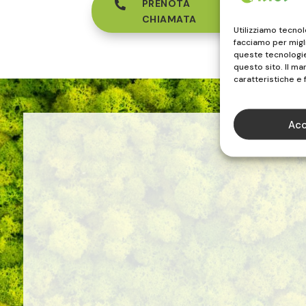
PRENOTA

CHIAMATA
Utilizziamo tecno
facciamo per migl
queste tecnologie 
questo sito. Il m
caratteristiche e 
Acc