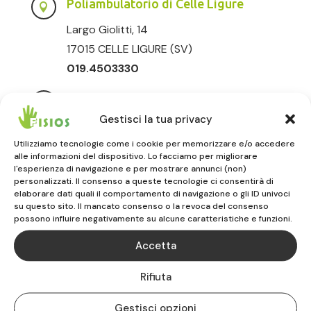
Poliambulatorio di Celle Ligure

Largo Giolitti, 14
17015 CELLE LIGURE (SV)
019.4503330
Poliambulatorio di Vado Ligure

Gestisci la tua privacy
Via Sabazia, 30
Utilizziamo tecnologie come i cookie per memorizzare e/o accedere
17047 VADO LIGURE (SV)
alle informazioni del dispositivo. Lo facciamo per migliorare
019.883516
l'esperienza di navigazione e per mostrare annunci (non)
personalizzati. Il consenso a queste tecnologie ci consentirà di
elaborare dati quali il comportamento di navigazione o gli ID univoci
Poliambulatorio di Albenga

su questo sito. Il mancato consenso o la revoca del consenso
possono influire negativamente su alcune caratteristiche e funzioni.
Via degli Orti, 56
17031 ALBENGA (SV)
Accetta
0182.232020
Rifiuta
Gestisci opzioni