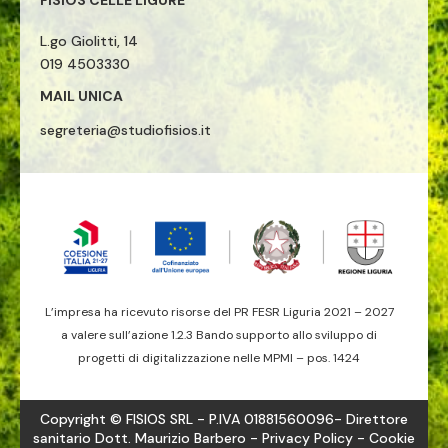
FISIOS CELLE LIGURE
L.go Giolitti, 14
019 4503330
MAIL UNICA
segreteria@studiofisios.it
L’impresa ha ricevuto risorse del PR FESR Liguria 2021 – 2027
a valere sull’azione 1.2.3 Bando supporto allo sviluppo di
progetti di digitalizzazione nelle MPMI – pos. 1424
Copyright © FISIOS SRL - P.IVA 01881560096- Direttore
sanitario Dott. Maurizio Barbero -
Privacy Policy
- Cookie