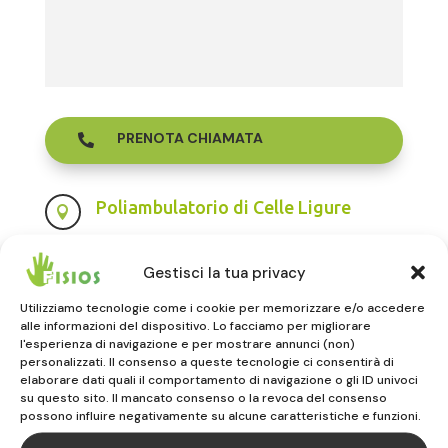
PRENOTA CHIAMATA

Poliambulatorio di Celle Ligure

Largo Giolitti, 14
17015 CELLE LIGURE (SV)
Gestisci la tua privacy
019.4503330
Utilizziamo tecnologie come i cookie per memorizzare e/o accedere
alle informazioni del dispositivo. Lo facciamo per migliorare
l'esperienza di navigazione e per mostrare annunci (non)
Poliambulatorio di Vado Ligure

personalizzati. Il consenso a queste tecnologie ci consentirà di
elaborare dati quali il comportamento di navigazione o gli ID univoci
Via Sabazia, 30
su questo sito. Il mancato consenso o la revoca del consenso
17047 VADO LIGURE (SV)
possono influire negativamente su alcune caratteristiche e funzioni.
019.883516