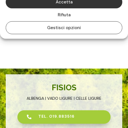
Accetta
Poliambulatorio di Albenga

Rifiuta
Via degli Orti, 56
Gestisci opzioni
17031 ALBENGA (SV)
0182.232020
FISIOS
ALBENGA | VADO LIGURE | CELLE LIGURE
TEL. 019.883516
