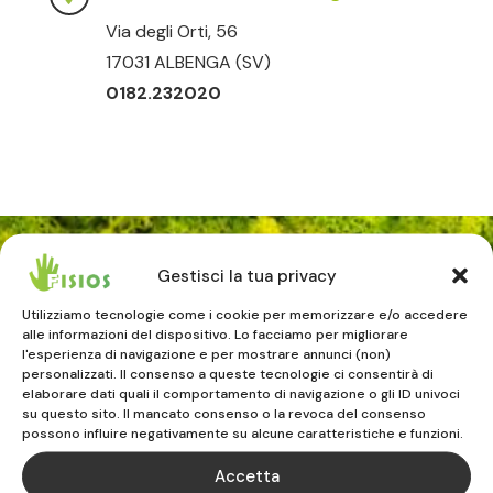
Via degli Orti, 56
17031 ALBENGA (SV)
0182.232020
Gestisci la tua privacy
FISIOS
Utilizziamo tecnologie come i cookie per memorizzare e/o accedere
ALBENGA | VADO LIGURE | CELLE LIGURE
alle informazioni del dispositivo. Lo facciamo per migliorare
l'esperienza di navigazione e per mostrare annunci (non)
personalizzati. Il consenso a queste tecnologie ci consentirà di
elaborare dati quali il comportamento di navigazione o gli ID univoci
TEL. 019.883516

su questo sito. Il mancato consenso o la revoca del consenso
possono influire negativamente su alcune caratteristiche e funzioni.
Accetta