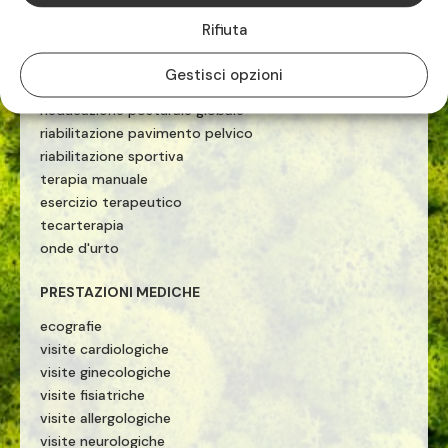
Rifiuta
FISIOTERAPISTI E OSTEOPATI
riabilitazione
Gestisci opzioni
osteopatia
rieducazione posturale globale
riabilitazione pavimento pelvico
riabilitazione sportiva
terapia manuale
esercizio terapeutico
tecarterapia
onde d'urto
PRESTAZIONI MEDICHE
ecografie
visite cardiologiche
visite ginecologiche
visite fisiatriche
visite allergologiche
visite neurologiche