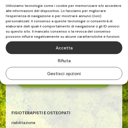
0182.232020
Utilizziamo tecnologie come i cookie per memorizzare e/o accedere
alle informazioni del dispositivo. Lo facciamo per migliorare
l'esperienza di navigazione e per mostrare annunci (non)
personalizzati. Il consenso a queste tecnologie ci consentirà di
elaborare dati quali il comportamento di navigazione o gli ID univoci
su questo sito. Il mancato consenso o la revoca del consenso
possono influire negativamente su alcune caratteristiche e funzioni.
Accetta
FISIOS
Rifiuta
ALBENGA | VADO LIGURE | CELLE LIGURE
Gestisci opzioni
TEL. 019.883516

FISIOTERAPISTI E OSTEOPATI
riabilitazione