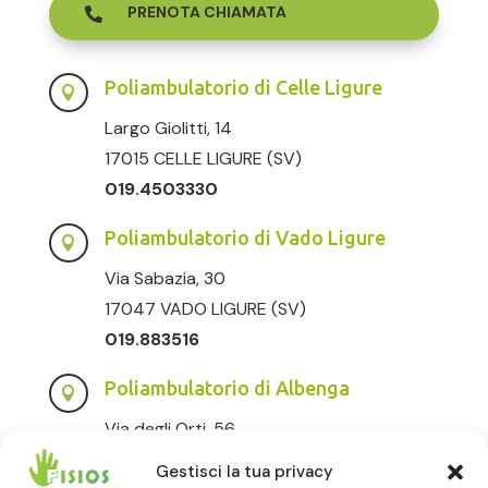
PRENOTA CHIAMATA

Poliambulatorio di Celle Ligure

Largo Giolitti, 14
17015 CELLE LIGURE (SV)
019.4503330
Poliambulatorio di Vado Ligure

Via Sabazia, 30
17047 VADO LIGURE (SV)
019.883516
Poliambulatorio di Albenga

Via degli Orti, 56
17031 ALBENGA (SV)
Gestisci la tua privacy