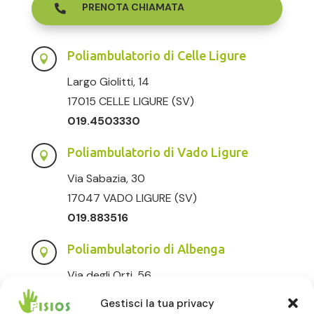
PRENOTA CHIAMATA

Poliambulatorio di Celle Ligure

Largo Giolitti, 14
17015 CELLE LIGURE (SV)
019.4503330
Poliambulatorio di Vado Ligure

Via Sabazia, 30
17047 VADO LIGURE (SV)
019.883516
Poliambulatorio di Albenga

Via degli Orti, 56
17031 ALBENGA (SV)
Gestisci la tua privacy