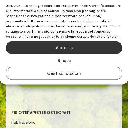
0182.232020
Utilizziamo tecnologie come i cookie per memorizzare e/o accedere
alle informazioni del dispositivo. Lo facciamo per migliorare
l'esperienza di navigazione e per mostrare annunci (non)
personalizzati. Il consenso a queste tecnologie ci consentirà di
elaborare dati quali il comportamento di navigazione o gli ID univoci
su questo sito. Il mancato consenso o la revoca del consenso
possono influire negativamente su alcune caratteristiche e funzioni.
Accetta
FISIOS
Rifiuta
ALBENGA | VADO LIGURE | CELLE LIGURE
Gestisci opzioni
TEL. 019.883516

FISIOTERAPISTI E OSTEOPATI
riabilitazione