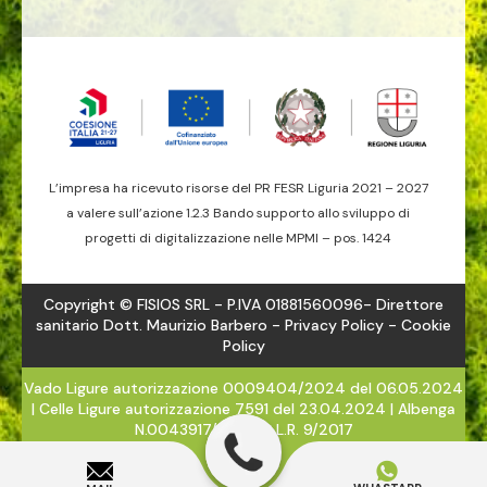
L’impresa ha ricevuto risorse del PR FESR Liguria 2021 – 2027
a valere sull’azione 1.2.3 Bando supporto allo sviluppo di
progetti di digitalizzazione nelle MPMI – pos. 1424
Copyright © FISIOS SRL - P.IVA 01881560096- Direttore
sanitario Dott. Maurizio Barbero -
Privacy Policy
- Cookie
Policy
Vado Ligure autorizzazione 0009404/2024 del 06.05.2024
| Celle Ligure autorizzazione 7591 del 23.04.2024 | Albenga
N.0043917/2024 - L.R. 9/2017