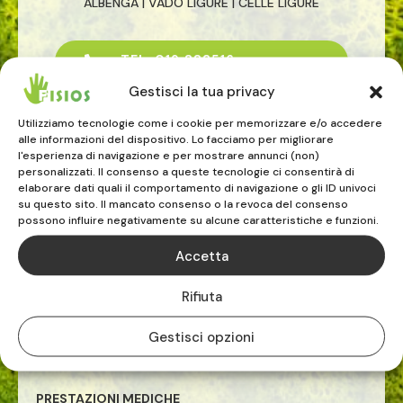
ALBENGA | VADO LIGURE | CELLE LIGURE
TEL. 019.883516

Gestisci la tua privacy
Utilizziamo tecnologie come i cookie per memorizzare e/o accedere
alle informazioni del dispositivo. Lo facciamo per migliorare
l'esperienza di navigazione e per mostrare annunci (non)
FISIOTERAPISTI E OSTEOPATI
personalizzati. Il consenso a queste tecnologie ci consentirà di
elaborare dati quali il comportamento di navigazione o gli ID univoci
riabilitazione
su questo sito. Il mancato consenso o la revoca del consenso
osteopatia
possono influire negativamente su alcune caratteristiche e funzioni.
rieducazione posturale globale
Accetta
riabilitazione pavimento pelvico
riabilitazione sportiva
Rifiuta
terapia manuale
esercizio terapeutico
Gestisci opzioni
tecarterapia
onde d'urto
PRESTAZIONI MEDICHE