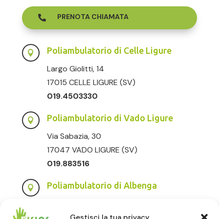
PRENOTA CHIAMATA

Poliambulatorio di Celle Ligure

Largo Giolitti, 14
17015 CELLE LIGURE (SV)
019.4503330
Poliambulatorio di Vado Ligure

Via Sabazia, 30
17047 VADO LIGURE (SV)
019.883516
Poliambulatorio di Albenga

Via degli Orti, 56
17031 ALBENGA (SV)
Gestisci la tua privacy