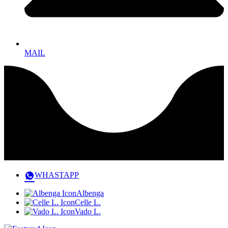
MAIL
WHASTAPP
Albenga
Celle L.
Vado L.