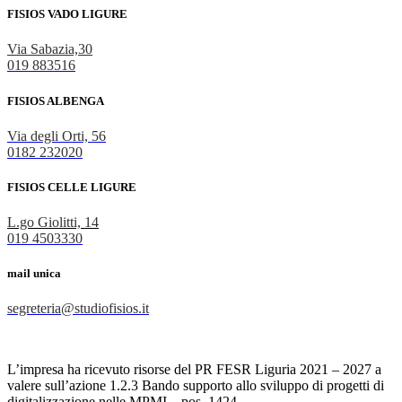
FISIOS VADO LIGURE
Via Sabazia,30
019 883516
FISIOS ALBENGA
Via degli Orti, 56
0182 232020
FISIOS CELLE LIGURE
L.go Giolitti, 14
019 4503330
mail unica
segreteria@studiofisios.it
L’impresa ha ricevuto risorse del PR FESR Liguria 2021 – 2027 a
valere sull’azione 1.2.3 Bando supporto allo sviluppo di progetti di
digitalizzazione nelle MPMI – pos. 1424