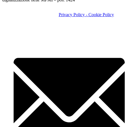
Copyright © FISIOS SRL - P.IVA 01881560096- Direttore sanitario
Dott. Maurizio Barbero -
Privacy Policy
- Cookie Policy
Vado Ligure autorizzazione 0009404/2024 del 06.05.2024 | Celle
Ligure autorizzazione 7591 del 23.04.2024 | Albenga
N.0043917/2024 - L.R. 9/2017