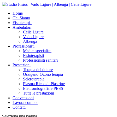
Home
Chi Siamo
Fisioterapia
Ambulatori
Celle Ligure
Vado Ligure
Albenga
Professionisti
Medici specialisti
Fisioterapisti
Professionisti sanitari
Prestazioni
Terapia del dolore
Ossigeno-Ozono terapia
Scleroterapia
Plasma Ricco di Piastrine
Elettromiografia e PESS
Tutte le prestazioni
Convenzioni
Lavora con noi
Contatti
Seleziona una pagina