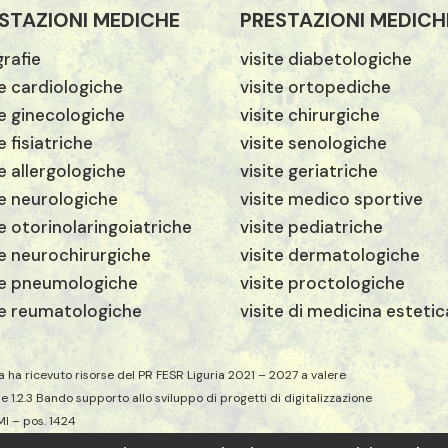
STAZIONI MEDICHE
PRESTAZIONI MEDICH
rafie
visite diabetologiche
te cardiologiche
visite ortopediche
te ginecologiche
visite chirurgiche
e fisiatriche
visite senologiche
te allergologiche
visite geriatriche
te neurologiche
visite medico sportive
te otorinolaringoiatriche
visite pediatriche
te neurochirurgiche
visite dermatologiche
te pneumologiche
visite proctologiche
te reumatologiche
visite di medicina estetic
a ha ricevuto risorse del PR FESR Liguria 2021 – 2027 a valere
ne 1.2.3 Bando supporto allo sviluppo di progetti di digitalizzazione
MI – pos. 1424