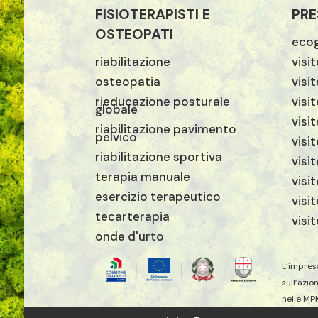
FISIOTERAPISTI E
PRE
OSTEOPATI
ecog
riabilitazione
visi
osteopatia
visi
rieducazione posturale
visit
globale
visi
riabilitazione pavimento
pelvico
visi
riabilitazione sportiva
visi
terapia manuale
visi
esercizio terapeutico
visi
tecarterapia
visi
onde d'urto
L’impres
sull’azio
nelle MP