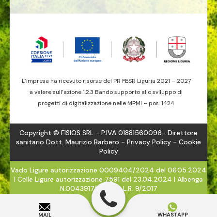
L’impresa ha ricevuto risorse del PR FESR Liguria 2021 – 2027
a valere sull’azione 1.2.3 Bando supporto allo sviluppo di
progetti di digitalizzazione nelle MPMI – pos. 1424
Copyright © FISIOS SRL - P.IVA 01881560096- Direttore
sanitario Dott. Maurizio Barbero -
Privacy Policy
- Cookie
Policy
Vado Ligure autorizzazione 0009404/2024 del 06.05.2024
| Celle Ligure autorizzazione 7591 del 23.04.2024 | Albenga
N.0043917/2024 - L.R. 9/2017
WHASTAPP
MAIL