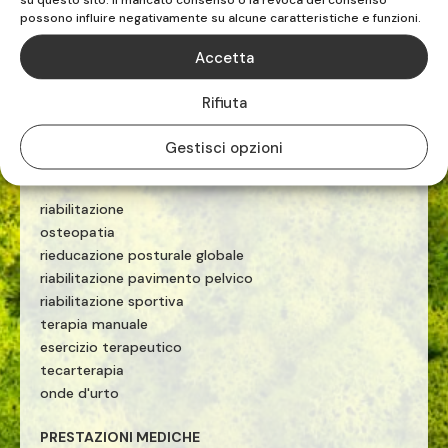
possono influire negativamente su alcune caratteristiche e funzioni.
Accetta
TEL. 019.883516

Rifiuta
Gestisci opzioni
FISIOTERAPISTI E OSTEOPATI
riabilitazione
osteopatia
rieducazione posturale globale
riabilitazione pavimento pelvico
riabilitazione sportiva
terapia manuale
esercizio terapeutico
tecarterapia
onde d'urto
PRESTAZIONI MEDICHE