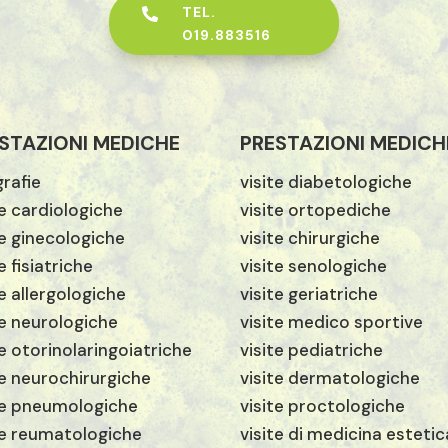
TEL.

019.883516
STAZIONI MEDICHE
PRESTAZIONI MEDICH
rafie
visite diabetologiche
te cardiologiche
visite ortopediche
te ginecologiche
visite chirurgiche
e fisiatriche
visite senologiche
te allergologiche
visite geriatriche
te neurologiche
visite medico sportive
te otorinolaringoiatriche
visite pediatriche
te neurochirurgiche
visite dermatologiche
te pneumologiche
visite proctologiche
te reumatologiche
visite di medicina estetic