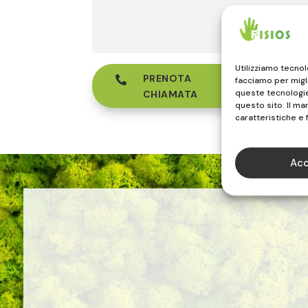
Utilizziamo tecno
PRENOTA

facciamo per migl
queste tecnologie 
CHIAMATA
questo sito. Il m
caratteristiche e 
Acc