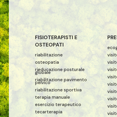
FISIOTERAPISTI E
PRE
OSTEOPATI
ecog
riabilitazione
visi
osteopatia
visi
rieducazione posturale
visit
globale
visi
riabilitazione pavimento
pelvico
visi
riabilitazione sportiva
visi
terapia manuale
visi
esercizio terapeutico
visi
tecarterapia
visi