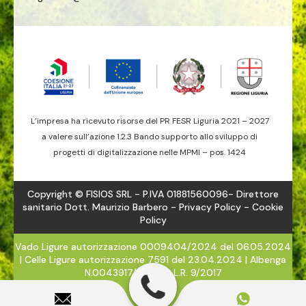
L’impresa ha ricevuto risorse del PR FESR Liguria 2021 – 2027
a valere sull’azione 1.2.3 Bando supporto allo sviluppo di
progetti di digitalizzazione nelle MPMI – pos. 1424
Copyright © FISIOS SRL - P.IVA 01881560096- Direttore
sanitario Dott. Maurizio Barbero -
Privacy Policy
- Cookie
Policy
Vado Ligure autorizzazione 0009404/2024 del 06.05.2024
| Celle Ligure autorizzazione 7591 del 23.04.2024 | Albenga
N.0043917/2024 - L.R. 9/2017