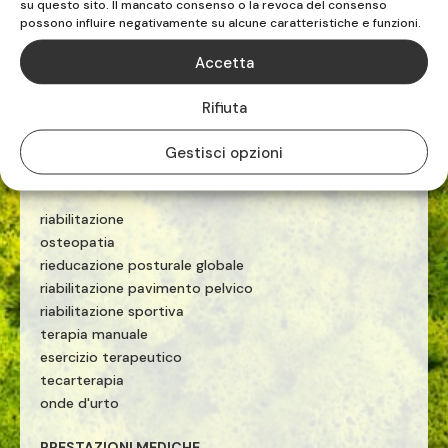
su questo sito. Il mancato consenso o la revoca del consenso
ALBENGA | VADO LIGURE | CELLE LIGURE
possono influire negativamente su alcune caratteristiche e funzioni.
Accetta
TEL. 019.883516

Rifiuta
Gestisci opzioni
FISIOTERAPISTI E OSTEOPATI
riabilitazione
osteopatia
rieducazione posturale globale
riabilitazione pavimento pelvico
riabilitazione sportiva
terapia manuale
esercizio terapeutico
tecarterapia
onde d'urto
PRESTAZIONI MEDICHE