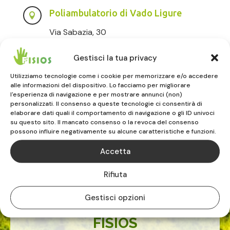
Poliambulatorio di Vado Ligure

Via Sabazia, 30
17047 VADO LIGURE (SV)
Gestisci la tua privacy
019.883516
Utilizziamo tecnologie come i cookie per memorizzare e/o accedere
Poliambulatorio di Albenga
alle informazioni del dispositivo. Lo facciamo per migliorare

l'esperienza di navigazione e per mostrare annunci (non)
Via degli Orti, 56
personalizzati. Il consenso a queste tecnologie ci consentirà di
elaborare dati quali il comportamento di navigazione o gli ID univoci
17031 ALBENGA (SV)
su questo sito. Il mancato consenso o la revoca del consenso
0182.232020
possono influire negativamente su alcune caratteristiche e funzioni.
Accetta
Rifiuta
Gestisci opzioni
FISIOS