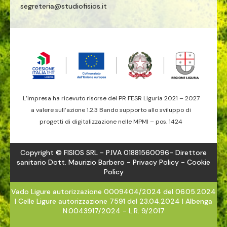
segreteria@studiofisios.it
L’impresa ha ricevuto risorse del PR FESR Liguria 2021 – 2027
a valere sull’azione 1.2.3 Bando supporto allo sviluppo di
progetti di digitalizzazione nelle MPMI – pos. 1424
Copyright © FISIOS SRL - P.IVA 01881560096- Direttore
sanitario Dott. Maurizio Barbero -
Privacy Policy
- Cookie
Policy
Vado Ligure autorizzazione 0009404/2024 del 06.05.2024
| Celle Ligure autorizzazione 7591 del 23.04.2024 | Albenga
N.0043917/2024 - L.R. 9/2017