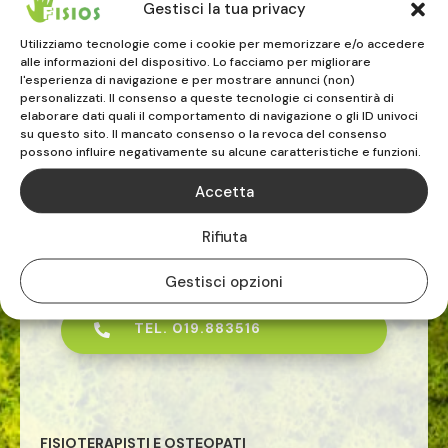
Gestisci la tua privacy
17031 ALBENGA (SV)
Utilizziamo tecnologie come i cookie per memorizzare e/o accedere
0182.232020
alle informazioni del dispositivo. Lo facciamo per migliorare
l'esperienza di navigazione e per mostrare annunci (non)
personalizzati. Il consenso a queste tecnologie ci consentirà di
elaborare dati quali il comportamento di navigazione o gli ID univoci
su questo sito. Il mancato consenso o la revoca del consenso
possono influire negativamente su alcune caratteristiche e funzioni.
Accetta
FISIOS
Rifiuta
ALBENGA | VADO LIGURE | CELLE LIGURE
Gestisci opzioni
TEL. 019.883516

FISIOTERAPISTI E OSTEOPATI