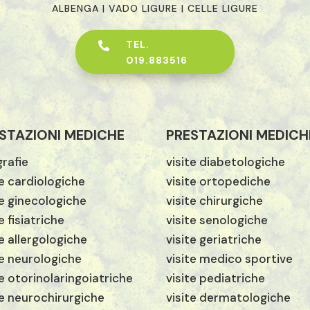
ALBENGA | VADO LIGURE | CELLE LIGURE
TEL.

019.883516
STAZIONI MEDICHE
PRESTAZIONI MEDICH
rafie
visite diabetologiche
te cardiologiche
visite ortopediche
te ginecologiche
visite chirurgiche
e fisiatriche
visite senologiche
te allergologiche
visite geriatriche
te neurologiche
visite medico sportive
te otorinolaringoiatriche
visite pediatriche
te neurochirurgiche
visite dermatologiche