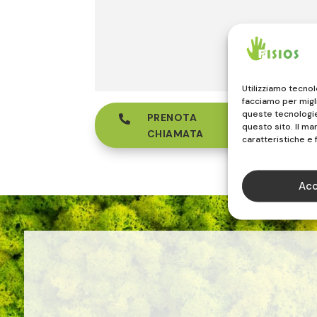
Utilizziamo tecno
facciamo per migl
queste tecnologie 
PRENOTA

questo sito. Il m
CHIAMATA
caratteristiche e 
Acc