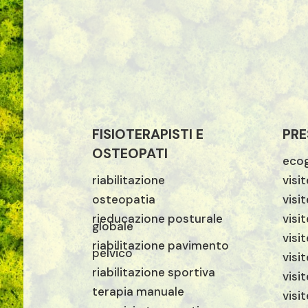
FISIOTERAPISTI E
PRE
OSTEOPATI
ecog
riabilitazione
visi
osteopatia
visi
rieducazione posturale
visit
globale
visi
riabilitazione pavimento
pelvico
visi
riabilitazione sportiva
visi
terapia manuale
visi