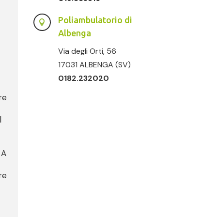
Poliambulatorio di

Albenga
Via degli Orti, 56
17031 ALBENGA (SV)
0182.232020
re
l
 A
re