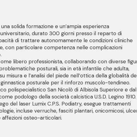
n una solida formazione e un’ampia esperienza
 universitario, durato 300 giorni presso il reparto di
capacità di trattare autonomamente le condizioni cliniche
ore, con particolare competenza nelle complicazioni
.
 come libero professionista, collaborando con diverse figu
 problematiche posturali, sia in età infantile che adulta,
su misura e l’analisi del piede nell’ottica della globalità de
ginnastica posturale per il rinforzo muscolo-tendineo.
o polispecialistico San Nicolò di Albisola Superiore e dal
come podologo della società calcistica U.S.D. Legino 1910.
iego del laser Lumix C.P.S. Podiatry, esegue trattamenti
gie, incluse verruche, fasciti plantari, onicomicosi, ulce
 affezioni osteo-articolari.