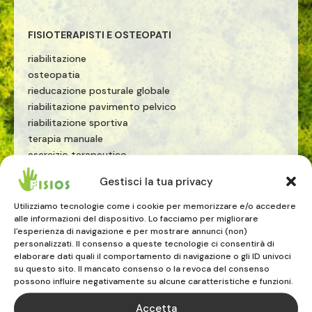
FISIOTERAPISTI E OSTEOPATI
riabilitazione
osteopatia
rieducazione posturale globale
riabilitazione pavimento pelvico
riabilitazione sportiva
terapia manuale
esercizio terapeutico
tecarterapia
Gestisci la tua privacy
onde d'urto
Utilizziamo tecnologie come i cookie per memorizzare e/o accedere
PRESTAZIONI MEDICHE
alle informazioni del dispositivo. Lo facciamo per migliorare
l'esperienza di navigazione e per mostrare annunci (non)
ecografie
personalizzati. Il consenso a queste tecnologie ci consentirà di
elaborare dati quali il comportamento di navigazione o gli ID univoci
visite cardiologiche
su questo sito. Il mancato consenso o la revoca del consenso
visite ginecologiche
possono influire negativamente su alcune caratteristiche e funzioni.
visite fisiatriche
visite allergologiche
Accetta