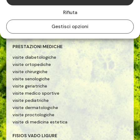
visite neurologiche
visite otorinolaringoiatriche
Rifiuta
visite neurochirurgiche
visite pneumologiche
Gestisci opzioni
visite reumatologiche
PRESTAZIONI MEDICHE
visite diabetologiche
visite ortopediche
visite chirurgiche
visite senologiche
visite geriatriche
visite medico sportive
visite pediatriche
visite dermatologiche
visite proctologiche
visite di medicina estetica
FISIOS VADO LIGURE